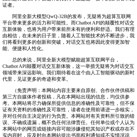
证者。
阿里全新大模型QwQ-32B的发布，无疑将为超算互联网
平台带来更多的活力和可能性。而Chatbot API的颠覆性对话交
互新体验，也将为用户带来前所未有的便利和舒适。我们有理
由相信，在未来的日子里，随着人工智能技术的不断进步，我
们将看到更多的创新和突破，对话交互也将因此变得更加智
能、便捷和人性化。
总的来说，阿里全新大模型赋能超算互联网平台，
Chatbot API颠覆对话交互新体验，这一举措无疑将为对话交互
领域带来深远影响。我们期待着在这个由人工智能驱动的新时
代里，见证更多的奇迹和变革。
（免责声明：本网站内容主要来自原创、合作伙伴供稿和
第三方自媒体作者投稿，凡在本网站出现的信息，均仅供参
考。本网站将尽力确保所提供信息的准确性及可靠性，但不保
证有关资料的准确性及可靠性，读者在使用前请进一步核实，
并对任何自主决定的行为负责。本网站对有关资料所引致的错
误、不确或遗漏，概不负任何法律责任。任何单位或个人认为
本网站中的网页或链接内容可能涉嫌侵犯其知识产权或存在不
实内容时，应及时向本网站提出书面权利通知或不实情况说