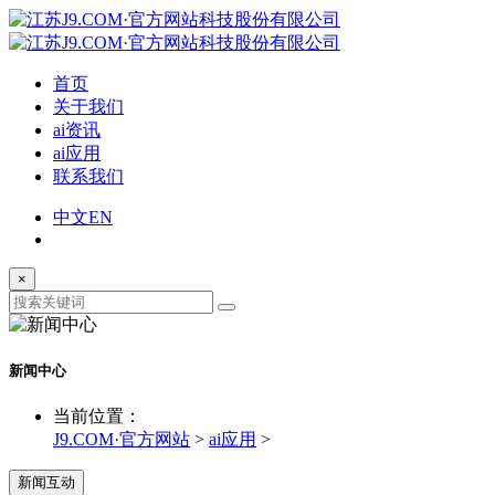
首页
关于我们
ai资讯
ai应用
联系我们
中文
EN
×
新闻中心
当前位置：
J9.COM·官方网站
>
ai应用
>
新闻互动