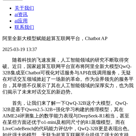
关于我们
ai资讯
ai应用
联系我们
阿里全新大模型赋能超算互联网平台，Chatbot AP
2025-03-19 13:37
随着科技的飞速发展，人工智能领域的研究不断取得突
破。近日，国家超算互联网平台宣布将阿里全新大模型QwQ-
32B集成至Chatbot可视化对话服务与API在线调用服务，无疑
在对话交互领域掀起了一场新的革命。作为业界领先的服务平
台，其举措不仅展示了其在人工智能领域的深厚实力，也为我
们揭示了未来对话交互的新趋势。
首先，让我们来了解一下QwQ-32B这个大模型。QwQ-
32B是基于Qwen2.5-32B+强化学习构建的推理模型，其在
AIME24评测集上的数学能力表现与DeepSeek-R1相当，甚至
在某些方面还优于o1-mini及相同尺寸的R1蒸馏模型。而在
LiveCodeBench的代码能力评估中，QwQ-32B更是表现出色。
如此强大的模型，无疑为超算互联网平台提供了强大的支持。