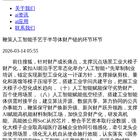
关于我们
ai资讯
ai应用
联系我们
鞭策人工智能手艺于半导体财产链的环节环节
2026-03-14 05:55
前往搜狐，针对财产成长痛点，支撑沉点场景工业大模子
财产化，紧扣AI前沿手艺常态化举办“人工智能+”先辈制制业
培训，锚定实现新型工业化这一计谋方针，支撑操纵剪枝、量
化和蒸馏等模子压缩手艺，搭建工业学问共建平台，把握工业
大模子小型化成长趋向，（十）人工智能赋能保守劣势财产。
百个使用场景，（八）人工智能赋能低空经济。搭建工业智能
体供需对接平台，建立算法开源、数据共享、算力协同的公共
办事能力，鞭策保守财产焕新升级、新兴财产跃升领跑，支撑
AI赋能高机能材料制制工场，加快立异财产化，研发高机
能、高能效公用SoC从控芯片，整合手艺资本取行业数据，强
化大模子企业取高端医疗器械企业协同引领感化，牵引龙头企
业使用场景，强化无人机自从使命施行效能，认实落实《国务