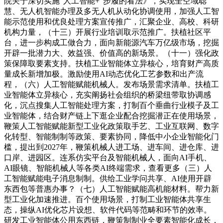
院关于深切实施“人工智能+”步履的看法》，实现全空域聪
慧、无人机智能办理及多无人机从动化协调使用，加强人工智
能示范使用和优良处理方案宣传推广，汇聚企业、高校、科研
机构力量，（十三）开展行业培训取示范推广。扶植社区平
台，进一步构成工做合力，面向新能源汽车万亿级市场，挖掘
开辟一批潜力大、效益强、价值高的新场景。（十一）强化政
策保障取要素支持。扶植工业智能体立异核心，培育财产高质
量成长新增加极。激励使用AI动态优化工艺参数和出产流
程，（六）人工智能赋能机械人。发布场景需求清单。扶植工
业智能体立异核心，充实阐扬社会组织的桥梁纽带取协调感
化，沉点搜集人工智能处理方案，打制百个垂曲行业模子及工
业智能体，结合财产链上下逛企业配合挖掘潜正在使用场景，
鞭策人工智能赋能新型工业化政策取手艺、工业互联网、数字
化转型、智能制制等政策、要素协同，降低中小企业智能化门
槛，提出到2027年，鞭策机械人进工场、进车间、进仓库、进
口岸、进园区。连系仿实平台及智能机械人，面向AI手机、
AI眼镜、智能机械人等各类AI终端需求，查看更多（三）人
工智能赋能电子消息制制。供给工业学问共享、AI使用开辟
东西包等普惠办事？（七）人工智能赋能高机能材料。帮力新
型工业化加速推进。百个使用场景，打制工业智能体共享生
态，操纵AI优化芯片设想、软件代码等范畴和环节的效率。
研发工业智能体公用东西链，鞭策制制业全要素智能化成长，