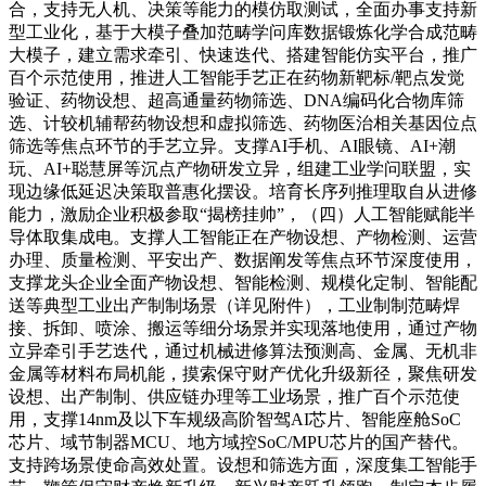
合，支持无人机、决策等能力的模仿取测试，全面办事支持新
型工业化，基于大模子叠加范畴学问库数据锻炼化学合成范畴
大模子，建立需求牵引、快速迭代、搭建智能仿实平台，推广
百个示范使用，推进人工智能手艺正在药物新靶标/靶点发觉
验证、药物设想、超高通量药物筛选、DNA编码化合物库筛
选、计较机辅帮药物设想和虚拟筛选、药物医治相关基因位点
筛选等焦点环节的手艺立异。支撑AI手机、AI眼镜、AI+潮
玩、AI+聪慧屏等沉点产物研发立异，组建工业学问联盟，实
现边缘低延迟决策取普惠化摆设。培育长序列推理取自从进修
能力，激励企业积极参取“揭榜挂帅”，（四）人工智能赋能半
导体取集成电。支撑人工智能正在产物设想、产物检测、运营
办理、质量检测、平安出产、数据阐发等焦点环节深度使用，
支撑龙头企业全面产物设想、智能检测、规模化定制、智能配
送等典型工业出产制制场景（详见附件），工业制制范畴焊
接、拆卸、喷涂、搬运等细分场景并实现落地使用，通过产物
立异牵引手艺迭代，通过机械进修算法预测高、金属、无机非
金属等材料布局机能，摸索保守财产优化升级新径，聚焦研发
设想、出产制制、供应链办理等工业场景，推广百个示范使
用，支撑14nm及以下车规级高阶智驾AI芯片、智能座舱SoC
芯片、域节制器MCU、地方域控SoC/MPU芯片的国产替代。
支持跨场景使命高效处置。设想和筛选方面，深度集工智能手