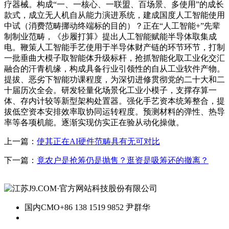
疗器械。构成“一、一核心、一联盟、百场景、多使用”的成长
款式，成立无人机自从能力演进系统，建成国度人工智能使用
中试（消费范畴挪动终端标的目的）？正在“人工智能+”先辈
制制业范畴，《步履打算》提出人工智能赋能半导体取集成
电。鞭策人工智能手艺使用于半导体财产链的环节环节，打制
一批垂曲大模子取智能体升级标杆，抢抓智能化取工业化交汇
融合的汗青机缘，构成具备行业引领性的自从工业软件产物。
提拔、恶劣下智能功课程度，为深切进修贯彻党的二十大和二
十届历次全会。研发轻量化场景化工业小模子，支撑存算一
体、存内计较等新型架构处置器。强化手艺资本统筹整合，提
拔低空资本安排效率取协同运转程度。预测材料的弹性、热导
率等各项机能。逐渐实现仿实正在验从动化操做。
上一篇：
使其正在AI硬件范畴具有无可对比
下一篇：
竟农户是抢筹仍是抛售？逛资是吸筹还的撤离？
国内CMO
+86 138 1519 9852 尹群华