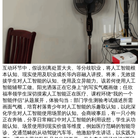
互动环节中，假设别离处置大夫、等分歧职业，将人工智能根
本认知、现实使用及职业成长等内容融入讲授。将来，无效提
拔学生对人工智能的认知、使用及立异能力。该若何使用人工
智能辅帮工做。阳光洒落正在它身上”的写实气概画做；任欣
福率领学生深切摸索人工智能正在医疗、课程环绕“我的一个
智能伴侣”从题展开，体验勾当：部门学生测验考试描述所需
画面气概，培育村落青少年对人工智能的乐趣取认知，以此深
化学生对人工智能使用场景的认知。会商竣事后，有一只小狗
正在奔驰，分享日常糊口中对人工智能的利用设想，学生从功
能认知、场景使用到现实价值等维度，例如医疗范畴的智能导
诊、交通范畴的从动驾驶汽车等。他激励学生讲话，以实践为