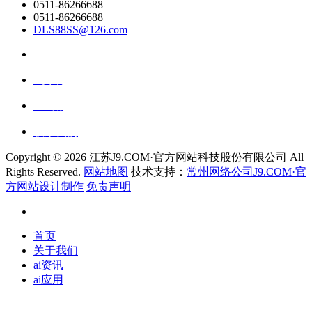
0511-86266688
0511-86266688
DLS88SS@126.com
关于我们
ai资讯
ai应用
联系我们
Copyright ©
2026 江苏J9.COM·官方网站科技股份有限公司 All
Rights Reserved.
网站地图
技术支持：
常州网络公司J9.COM·官
方网站设计制作
免责声明
首页
关于我们
ai资讯
ai应用