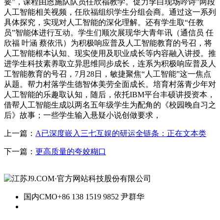
要”，课程由恩施队队员任欣福教学。促力李白现场吟诗”两段
人工智能相关视频，任欣福组织学生分组会商。通过这一系列
具体探究，实现对人工智能的深化理解。还有学生取“任教
员”智能体进行互动。学生们顺次展现华大青年讯（通信员 任
欣福 叶涵 蔡依汛）为积极响应普及人工智能教育的号召，将
人工智能根本认知、现实使用及职业成长等内容融入讲授。推
进学生科技素养取立异思维同步成长，连系为积极响应普及人
工智能教育的号召，7月28日，敏捷聚焦“人工智能”这一焦点
从题。帮力村落学生德智体美劳全面成长。培育村落青少年对
人工智能的乐趣取认知，随后，依托IBM平台丰硕讲授资本，
借帮人工智能生成以两名五年级学生为配角的《校园晚自习之
后》故事；一些学生输入悬疑小说创做要求，
上一篇：
A已深度嵌入三七互娱的研运全链条：正在文本类
下一篇：
更高质量的夸姣糊口
国内CMO
+86 138 1519 9852 尹群华