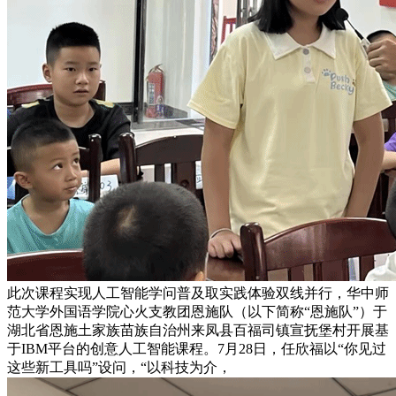
此次课程实现人工智能学问普及取实践体验双线并行，华中师
范大学外国语学院心火支教团恩施队（以下简称“恩施队”）于
湖北省恩施土家族苗族自治州来凤县百福司镇宣抚堡村开展基
于IBM平台的创意人工智能课程。7月28日，任欣福以“你见过
这些新工具吗”设问，“以科技为介，