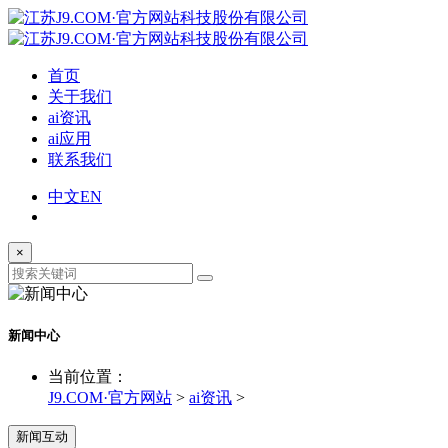
首页
关于我们
ai资讯
ai应用
联系我们
中文
EN
×
新闻中心
当前位置：
J9.COM·官方网站
>
ai资讯
>
新闻互动