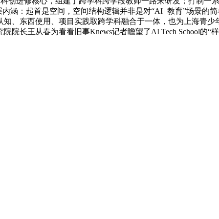
的区域性AI 科创进修核心，组建了跨学科跨学段教师一路来研发；打
层内涵：起首是空间，空间结构逻辑并非是对“AI+教育”场景的
认知、东西使用、项目实践取跨学科融合于一体，也为上海青少年
从春为看看旧事Knews记者瞻望了AI Tech School的“