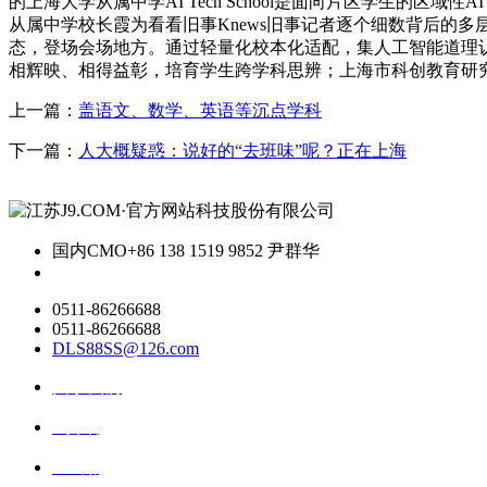
的上海大学从属中学AI Tech School是面向片区学生
从属中学校长霞为看看旧事Knews旧事记者逐个细数背后的多
态，登场会场地方。通过轻量化校本化适配，集人工智能道理
相辉映、相得益彰，培育学生跨学科思辨；上海市科创教育研究院院长王
上一篇：
盖语文、数学、英语等沉点学科
下一篇：
人大概疑惑：说好的“去班味”呢？正在上海
国内CMO
+86 138 1519 9852 尹群华
0511-86266688
0511-86266688
DLS88SS@126.com
关于我们
ai资讯
ai应用