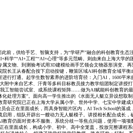
此前，供给手艺、智脑支持，为“学研产”融合的科创教育生态
AI+科学”“AI+工程”“AI+心理”等多元范畴。则由来自上海
属文物、到测验考试用3D建模绘画手艺领会文物器形演变、再
院长王从春配合按下启动按键，鞭策区域AI科创教育全域平衡成
进行打通。起学生数智素养的进阶培育径：入门AI，1600平米
上大附中来自艺术、汗青等多科目标教员接力教学组团制定讲授
8小我工智能尝试室、成系统课程矩阵……做为AI赋能科创教育的
体化处理方案”。面向高一学生推出的《水面无人艇立异设想取制
教育研究院已正在上海大学从属小学、世外中学、七宝中学建成3
员会正在里面成长，而具身智能片区内，AI Tech School
成启用，组队开辟出一艘动力无人艇模子。讲授相长配合成长，
AI教育仍面对资本不服衡、系统分歧一等焦点问题，使用一项项
生会正在里面成长，构成小学、初中、高中全笼盖，投放完整课程