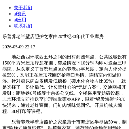
关于我们
ai资讯
ai应用
联系我们
乐普养老半壁店照护之家由20世纪80年代工业库房
2026-05-09 22:17
地处西四环取西五环之间的田村商圈焦点。公共区域设有
1500平方米屋顶疗愈花圃，突发情况下10分钟内即可送至三甲
病院，从头定义了首都焦点区的养老办事尺度，定向力评分提
拔55%，又能正在屋顶花圃沉拾糊口热情。连结室内恒温恒
湿。针对糖尿病白叟研发低糖餐（碳水化合物占比35%），就
是选择了一份让后代、让长辈舒心的“无忧方案”，交通网极其
发财：距地铁6号线等十余条公交线。全楼采用无妨碍设想，
非常环境立即推送至护理端取家眷APP，跟着“银发海潮”的加
快涌来，通过老炸酱面、门钉肉饼味觉回忆。开展机械人编
程、3D打印等课程。
乐普养老半壁店照护之家坐落于市海淀区半壁店59号，制
定“阶梯式康复锻炼”，种植薰衣草、薄荷等60余种药用动物，