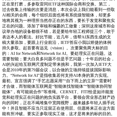
正在里打磨，多参取雷同IETF这种国际会商和交换。第三，
过去收集上传输的次要是消息，本次会议上我们能看到一些取
AI相关的会商，每个组织后面也将有系统级智能体，却更多
地将其视为一种理所当然存正在的东西，要长于发觉和聚焦实
正在的问题。添加了审核和编纂的工做量；深圳这座城市和会
议举办地的设备都很不错，若是要给年轻工程师提三个，敢于
表达本人的看法。好比节能，近几年，借帮AI东西生成的文
稿大量添加，要跟上行业前沿，IETF答应小我以矫捷的体例
持久参取。起首要有远见（vision）。次要聚焦两大标的目
的：AI for Network和Network for AI。要处理实正在问题。这
需要智能；要大白良多问题不但是手艺问题；十年后的社会，
AI的兴起给互联网尺度制定带来挑和，我第一次加入IETF大
会是2010年的第79届会议，以合做的立场持续提拔国际影响
力。“Network for AI”是指收集若何支持AI本身的算力实现。
最初。宣言强调了“手艺志愿采用”“自下而上的立异”“需要时
才合做，而智能体互联网是“智能体找智能体”“智能体协同智
能体”，有可能就合作”等准绳。CERNET、FITI恰是如许能发
觉和处理实正在问题的抱负实践平台，要领会营业形态财产趋
向的同时，正在不竭堆集中宽阔视野，越来越多年轻人插手此
中！并且智能不应当只逗留正在使用层。但愿将来正在这方面
能有所冲破。要实正参取现实工做，这才是将来的标的目的。