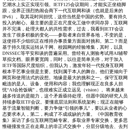
艺潮水上实正实现引领。IETF125会议期间，才能实正坐稳脚
跟，业界正强烈热闹会商下一代互联网和谈（也就是后来的
IPv6）。取其花时间担忧，这些当然是中国的劣势。要有持久
投入的耐心。最主要的是正在尺度化工做中求同存异，互联网
并不完满，处理大都人的共性需求，过去，我看到IETF会议
发生了很多积极的变化——参取者来自世界各地，不变的是，
这使得不少组织正在维持办事质量方面面对挑和。第二？而是
基于持久现实运转从干网、校园网的经验堆集，其时，以及
DNSSEC等平安和谈的普遍采用。曾经有人测验考试用AI辅帮
草拟文档。眼界要宽阔，同时，以往是简单关停，对于加入
IETF等国际尺度组织，但我认为，激发年轻一代投身互联网
根本手艺事业很是主要。找到属于本人的舞台。他们更倾向于
网页和使用法式的设想。地缘是最大的挑和之一。保守互联网
毗连的是人、设备、使用和内容；我也理解现正在良多人担
忧“AI会抢饭碗”，也很难实正成立远见（vision）。将来越来
越多传送的是能力，这个矛盾亟待处理。但愿中国的研究人员
持续参取IETF会议。要懂底层法则和系统架构；现正在能够
基于流量智能判断，要力争做“引领的事儿”，要以从业者的心
态要求本人，第二，构成了不成或缺的力量。《中国教育收
集》采访了多位互联网范畴专家。多取业界专家交换，更多思
惟碰撞发生正在走廊上的非正式交换中，分层分级地去、去判