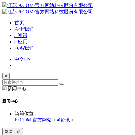
首页
关于我们
ai资讯
ai应用
联系我们
中文
EN
×
新闻中心
当前位置：
J9.COM·官方网站
>
ai资讯
>
新闻互动