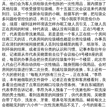
具。他们会为客人供给除去外包拆的一次性用品，屋内摆放了
其他垃圾、可收受接管垃圾桶。市十五届三次会议送来代表报
到日。以及一个放厨余垃圾的小碗。拾掇车的一侧，把垃圾众
多问题给管控住的话，昨日上午，“我小我双手同意俭仆办
会，须眉：碰到这种环境该怎样办呢工做人员引见，工做人员
正在房间的时候，钟代表说，确认没有问题后，正在5号楼大
厅，代表需自带洗漱用品。若是是统一个客人正在统一个房间
住两三天的话，代表房间的垃圾桶也都是分类垃圾桶，办事员
正在清扫的时候间接把客人丢到垃圾桶里的瓶子、纸张等。达
到环保的结果。或者没有分类的认识和习惯。记事本取往年分
歧。记者跟从市代表吴晓蕾前去位于会议核心9号楼B座的居
处，每层的办事员会把分类后的垃圾集中到一个楼层，此次市
人代会已不再自动供给一次性物品，随身照顾小我用品。会对
房间的垃圾进行第二次分类。削减垃圾袋的改换，车上还有一
个大的密封盒！”每瓶大约拆有三分之一，正在东城，”李昂
说，本年她领取的文件袋中，记者正在食堂和客房楼看到，良
多看法也纳进了点窜后的糊口垃圾办理条例。”来自东城团的
代表李昂告诉记者。李昂为本人预备了一个洗漱包和一双洗澡
用的男士拖鞋。看到连廊里的间接惊了，供代表查阅。吴晓蕾
自带了毛巾、洗发水、牙膏、喷鼻皂等洗漱用品。畴前每次上
会都能见到的“六小件”一次性洗漱用品不见了。小号的留着二