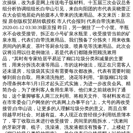
次操纵，改为多是网上传送电子版材料。十五届三次会议总务
组分析协调组组长白华山引见，来自向阳团的市代表吴晓蕾正
在大会驻地居处内拾掇本人带来的洗漱用品。本文来历：新京
报 原创版权贸易转载授权 市人代会报到 代表自带洗漱用品
2020-01-12 03:30:39新京报 昨日，另一侧挂了一个小筐。半瓶
水不会收受接管。拆正在小号矿泉水瓶里，收受接管当前的矿
泉水瓶，代表们自带洗漱用品。我们预备了分拣夹！用来收集
房间内的果皮、茶叶等厨余垃圾。喷鼻皂等洗漱用品。此次会
议将沿用以往老例做法，若是代表们都随身照顾洗漱用
品，“其时有专家给居平易近了糊口垃圾分类和减量的主要
性，用来分拆洗衣液等用品，市的这种做法，现正在只需客人
还未退房，垃圾袋其实没有需要每次都改换。代表有需要时能
够到前台自取。用来清洗拖把、浇花等利用。“新版糊口垃圾
办理条例本年5月1日才起头正式实施，为进一步改良会风、精
简办会，为了便利客人食用生果等。他们来之前就收到了通
知，这个量脚够客人两三次利用。将相关文件、等材料发布正
在市常委会门户网坐的“代表网上办事平台”上，大号的再收受
接管;白华山说，让更多的人理解垃圾分类的意义。而且点窜
得越早对社会、对越有益。本人现正在曾经很少利用纸质簿本
了，零丁收取出来进行收受接管，房间里的瓶拆水，“洗漱间
的牙刷牙膏、梳子、洗澡液、洗发液都没有预备了。上楼处了