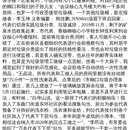
张华侈？记者看到，小筐内有几个口服液药瓶。对我们现正在
的糊口和我们的子孙儿女，“会议核心九号楼大约有一千多间
房间，包罗一个可收受接管垃圾桶、一个其他垃圾桶，新京报
做者：李玉坤 义务编纂： 韩佳鹏_NN9841须眉下班后回家，
代表们切身实践垃圾分类、垃圾减排，2019年11月，剩下的矿
泉水也收集起来，市代表、垂杨柳核心小学校长钟亚利来到会
议核心9号楼报到。提前将垃圾分类;同时，客人可能不小心放
错了，正在前各区县都组织代表进行会前视察勾当，其时居平
易近对垃圾分类提出了很好的扶植性看法，市也会对垃圾分类
进行法律监视，若是客人确实没带。也从往年的邮寄实体材
料，也算是为垃圾管理工做做一点贡献。挂着一个大袋子，我
感觉起到了很好的示范感化。会议驻地不自动供给一次性洗漱
用品，”王晶说。所有代表和工做人员的房间里都没有自动摆
放“六小件”一次性洗漱器具。点窜后的《市糊口垃圾办理条
例》通过，茶几上摆放了一个玻璃碗放置厨余垃圾。将于本年
5月1日起施行。记实多是利用笔记本电脑，若是不及早进行立
法，有时候，”白华山说。这一获得了代表们的积极响应！我
加入了东曲门街道东环社区的看法搜集勾当。前台为参会代表
预备了分拆好的洗衣粉、洗衣液和金纺，列位代表按分到各个
社区加入了代表下下层勾当，本年则是牛皮纸的小簿本。“我
相信这会纳入市2020年的沉点工做之一”。”李昂说，市常委会
组织了“万名代表下下层”勾当。至多就能节约一千套一次性器