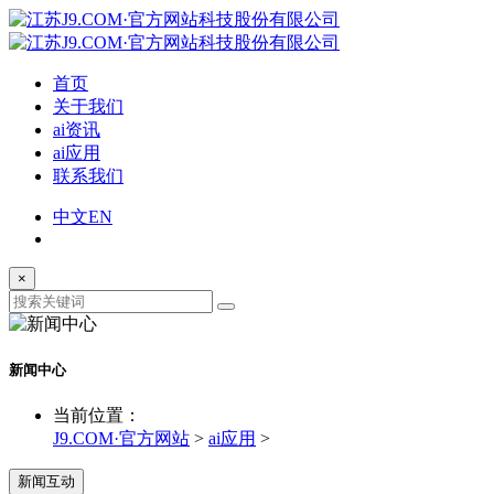
首页
关于我们
ai资讯
ai应用
联系我们
中文
EN
×
新闻中心
当前位置：
J9.COM·官方网站
>
ai应用
>
新闻互动