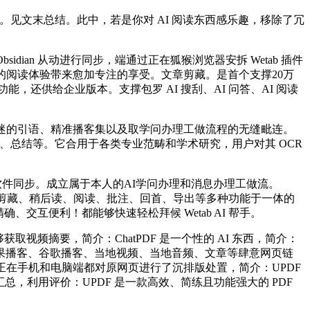
见文末总结。此中，若是你对 AI 阅读东西感乐趣，移除了冗
dian 从动进行同步，端通过正在狐猴浏览器安拆 Wetab 插件
你的阅读体验带来愈加专注的享受。文章剪藏。是首个支撑20万
功能，还供给企业版本。支撑包罗 AI 搜刮、AI 问答、AI 阅读
迷的引语、精准播客集以及取学问办理工做流程的无缝毗连。
、翻译、总结等。它合用于各类专业范畴和学术研究，用户对其 OCR
软件同步。成立属于本人的AI学问办理和消息办理工做流。
： 集剪藏、稍后读、阅读、批注、回首、导出等多种功能于一体的
、交互便利！都能够快速轻松拜候 Wetab AI 帮手。
频摘要，简介：ChatPDF 是一个性的 AI 东西，简介：
、苹果播客、谷歌播客、当地视频、当地音频、文章等肆意网页链
在手机和电脑端都对原网页进行了沉排版处置，简介：UPDF
总，利用评价：UPDF 是一款高效、简练且功能强大的 PDF