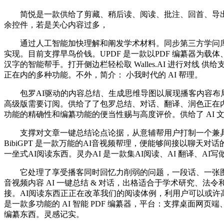
简悦是一款供给了剪藏、稍后读、阅读、批注、回首、导出等多
余控件，若是关心内容过多，
通过人工智能加快理解和阐发学术材料。同步第三方学问库. 所有的标
实现。目前支撑早鸟价钱。UPDF 是一款以PDF 编纂器为
汉字的智能帮手。打开侧边栏轻松取 Walles.AI 进行对线 
正在内的多种功能。不外，简介： 小我时代的 AI 帮理。
包罗AI驱动的内容总结、生成思维导图以展现播客内容布局
高级版需要订阅。供给了了包罗总结、对话、翻译、润色正在内的多种A
功能的精确性和编纂功能的便当性赐与高度评价。供给了 AI 文
支撑对文章一键总结论点论据，从意辅帮用户打制一个兼具效率
BibiGPT 是一款万能的AI音视频帮理，便能够间接以聊天
一坐式AI阅读东西。灵办AI 是一款集AI阅读、AI 翻译、A
它处理了享受播客同时回忆力削弱的问题，一段话、一张图、一段语
音视频内容 AI 一键总结 & 对话，出格适合于学术研究、
接。AI阅读东西正正在改革我们的阅读体例，利用户可以或许
是一款多功能的 AI 智能 PDF 编纂器，平台：支撑桌面网
编纂东西。灵感记实。