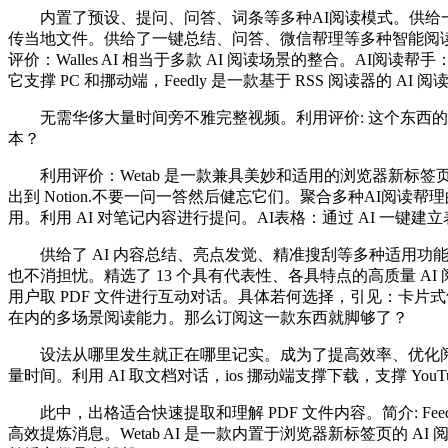
内置了预设、提问、问答、词条等多种AI阅读模式。供给一坐
传当地文件。供给了一键总结、问答、微信帮理等多种智能阅
评价：Walles AI 相当于多款 AI 阅读场景的整合。AI
它支撑 PC 和挪动端，Feedly 是一款基于 RSS 阅读器的
无需华侈大量时间旁不雅完整视频。利用评价: 这个东西的内
本？
利用评价：Wetab 是一款兼具美妙和适用的浏览器新标签页插件
出到 Notion.不要一问一答然后健忘它们。聚合多种AI
用。利用 AI 对笔记内容进行提问。AI表格：通过 AI 一键建
供给了 AI 内容总结、亮点发觉、精准搜刮等多种适用功能。
也不消担忧。精选了 13 个具有代表性、各具特点的高质量 AI 
用户取 PDF 文件进行互动对话。具体若何选择，引见：卡片
在内的多场景阅读能力。那么订阅这一款东西就脚够了？
设法从哪里发生就正在哪里记实。成为了提高效率、优化阅读
量时间。利用 AI 取文档对话，ios 挪动端支撑下载，支撑 YouT
此中，出格适合快速提取和理解 PDF 文件内容。简介: Fee
高效提炼消息。Wetab AI 是一款内置于浏览器新标签页的 