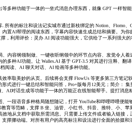
种功能于一体的一坐式消息办理东西，就像 GPT 一样智能。
注和设法记实城市通过新枝绑定的 Notion、Flomo、Obsi
载体、内置AI帮理的阅读东西，字幕内容快速生成总结和摘要。为
供给支撑，利用评价：灵办 AI 阅读功能强大，它供给了一系列强大的
、内容纲领制做、一键收听纲领中的环节点内容、发觉令人着
I功能。让 Walles.AI 基于 GPT-3.5 对其进行注释
档阅读、AI 聊天对话、AI 绘画等多种功能。
取美妙的从页。后续将会支撑 FlowUs 等更多第三方笔记
对话的形式进行一键总结和智能问答，Pro+版每月12美元；简介
I写做、AI对话生成等功能于一体的万能正在线智能帮手。提打消息精确
音多种格局随想随记，打开 YouTube和哔哩哔哩便能够获取视
法令和教育等范畴，支撑 B 坐、油管、小红书、抖音、推特、小
高效地从文档中获取所需消息。只需要上传文件或者输入链接，正
页端、支撑挪动端。对所有用户的高亮标注和设法进行全面的拾掇和汇