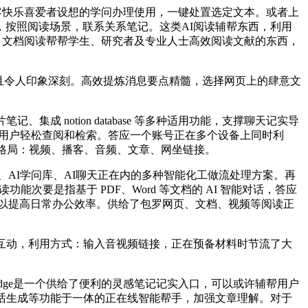
播客快乐喜爱者设想的学问办理使用，一键处置选定文本。或者上
按照阅读场景，联系关系笔记。这类AI阅读辅帮东西，利用
办 AI 文档阅读帮帮学生、研究者及专业人士高效阅读文献的东西，
确且令人印象深刻。高效提炼消息要点精髓，选择网页上的肆意文
 notion database 等多种适用功能，支撑聊天记实导
以便用户轻松查阅和检索。答应一个账号正在多个设备上同时利
手，支撑格局：视频、播客、音频、文章、网坐链接。
格、AI学问库、AI聊天正在内的多种智能化工做流处理方案。再
能次要是指基于 PDF、Word 等文档的 AI 智能对话，答应
办事以提高日常办公效率。供给了包罗网页、文档、视频等阅读正
互动，利用方式：输入音视频链接，正在预备材料时节流了大
ledge是一个供给了便利的灵感笔记记实入口，可以或许辅帮用户
、AI对话生成等功能于一体的正在线智能帮手，加强文章理解。对于