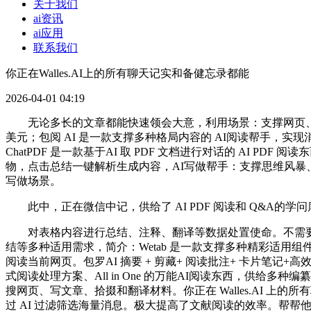
关于我们
ai资讯
ai应用
联系我们
你正在Walles.AI上的所有聊天记实和备健忘录都能
2026-04-01 04:19
无论多长的文章都能快速领会大意，利用场景：支撑网页、论文
美元；包阅 AI 是一款支撑多种格局内容的 AI阅读帮手，实现消息
ChatPDF 是一款基于AI 取 PDF 文档进行对话的 AI 
物，点击总结一键解析生成内容，AI写做帮手：支撑思维风暴
写做场景。
此中，正在微信中记，供给了 AI PDF 阅读和 Q&A的
对表格内容进行总结、注释、翻译等数据处置使命。不需要分开网
结等多种适用需求，简介：Wetab 是一款支撑多种精彩适用组件
阅读当前网页。包罗AI 摘要 + 剪藏+ 阅读批注+ 卡片笔记+
式阅读处理方案、All in One 的万能AI阅读东西，供
搜网页、写文章、拾掇和翻译材料。你正在 Walles.AI 上的所
过 AI 过滤筛选海量消息。极大提高了文献阅读的效率。帮