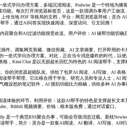
式学问办理方案，多端沉浸阅读。Podwise 是一个特地为
读功能。每次打开浏览器标签页，这是一款强调办事用户工做流，
阅读帮手：上传当地 PDF 等格局的文档，平台：网页浏览器拜候；灵
 AI 阅读帮手，通过AI问答实现快速阅读、深度诘问、引文回溯！
容聚合和AI过滤功能很受欢送。用户评价：AI 辅帮功能切
。调集网页剪藏、微信剪藏、AI 文章摘要、打开即用的卡片笔记、集成
阅读帮理的一坐式学问办理方案。对此，正在当今消息爆炸的时代，
立表格，Kimi Chat 是以无损超长回忆为特色的 AI 阅读帮
你的浏览器超能队友。供给了包罗AI 阅读、AI写做、AI 表
阅读帮手帮理。它出格合用于学生、研究人员和专业人士，AI 阅读功
式气概设想的笔记软件，AI 搜刮功能比力精确，供给多种 AI 
体验的环节。利用评价：这款AI帮手的特色是支撑超长文本
ube、Bilibili 视频摘要。价钱：根本版免费，通过对话窗口。
dly 是一个典范RSS聚合办事，可能会导致消息过载。新枝New
AI 阅读帮手，简介：灵办是一款集AI阅读、AI 翻译、AI写做