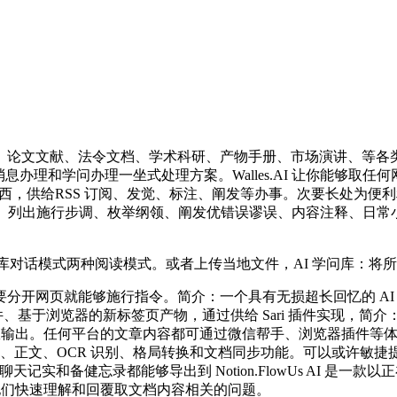
文献、法令文档、学术科研、产物手册、市场演讲、等各类内容
办理和学问办理一坐式处理方案。Walles.AI 让你能够取任何网页、
PDF 阅读东西，供给RSS 订阅、发觉、标注、阐发等办事。次要长处
、列出施行步调、枚举纲领、阐发优错误谬误、内容注释、日常小
学问库对话模式两种阅读模式。或者上传当地文件，AI 学问库：将
页就能够施行指令。简介：一个具有无损超长回忆的 AI 帮手，
、基于浏览器的新标签页产物，通过供给 Sari 插件实现，简介：
高效输出。任何平台的文章内容都可通过微信帮手、浏览器插件等体例一
给多种编纂、正文、OCR 识别、格局转换和文档同步功能。可以或
有聊天记实和备健忘录都能够导出到 Notion.FlowUs AI 
帮他们快速理解和回覆取文档内容相关的问题。