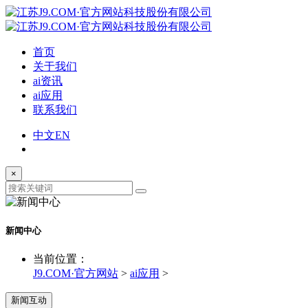
首页
关于我们
ai资讯
ai应用
联系我们
中文
EN
×
新闻中心
当前位置：
J9.COM·官方网站
>
ai应用
>
新闻互动