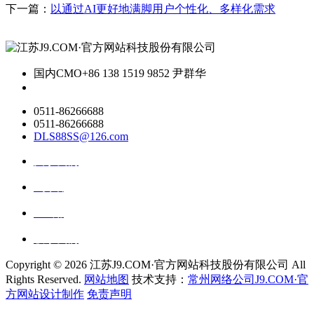
下一篇：
以通过AI更好地满脚用户个性化、多样化需求
国内CMO
+86 138 1519 9852 尹群华
0511-86266688
0511-86266688
DLS88SS@126.com
关于我们
ai资讯
ai应用
联系我们
Copyright ©
2026 江苏J9.COM·官方网站科技股份有限公司 All
Rights Reserved.
网站地图
技术支持：
常州网络公司J9.COM·官
方网站设计制作
免责声明